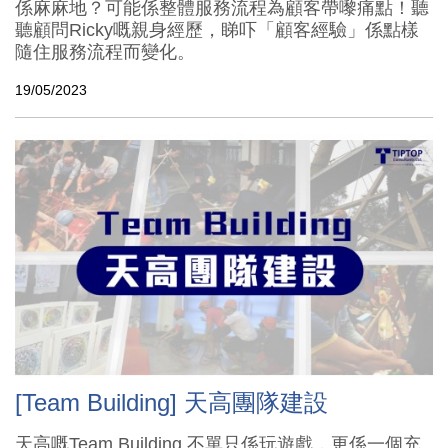
係麻麻地？可能係整體服務流程為顧客帶嚟痛點！聽
聽顧問Ricky嘅親身經歷，睇吓「顧客經驗」係點樣
隨住服務流程而變化。
19/05/2023
[Team Building] 天高團隊建設
天高嘅Team Building 不單只係玩遊戲，更係一個充