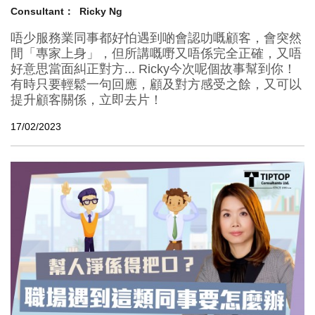
Consultant：
Ricky Ng
唔少服務業同事都好怕遇到啲會認叻嘅顧客，會突然
間「專家上身」，但所講嘅嘢又唔係完全正確，又唔
好意思當面糾正對方... Ricky今次呢個故事幫到你！
有時只要輕鬆一句回應，顧及對方感受之餘，又可以
提升顧客關係，立即去片！
17/02/2023