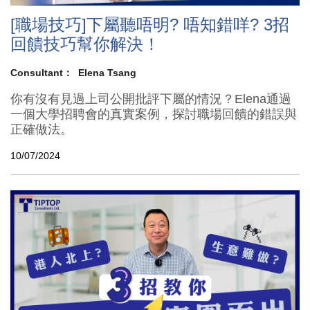
[職場技巧]下屬聽唔明? 唔知錯咩? 3招
回饋技巧幫你解決！
Consultant：
Elena Tsang
你有沒有見過上司公開批評下屬的情況？Elena通過
一個大學招聘會的真實案例，探討職場回饋的錯誤與
正確做法。
10/07/2024