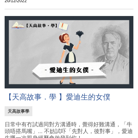
20/12/2022
【天高故事．學 】愛迪生的女僕
天高故事學
日常中有冇試過同對方溝通時，覺得好難溝通，「牛
頭唔搭馬嘴」... 不妨試吓「先對人，後對事」，愛迪
生嘅一次親身經歷會啟發到你！