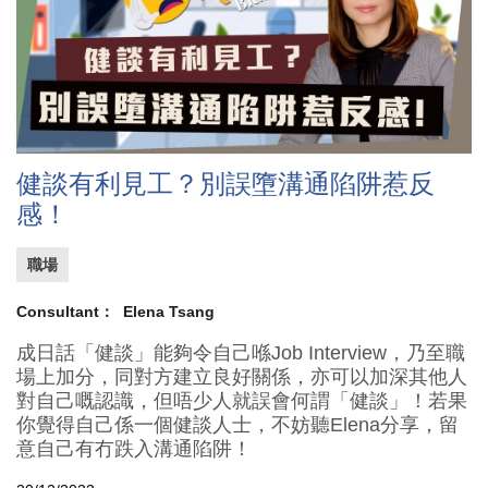
健談有利見工？別誤墮溝通陷阱惹反
感！
職場
Consultant：
Elena Tsang
成日話「健談」能夠令自己喺Job Interview，乃至職
場上加分，同對方建立良好關係，亦可以加深其他人
對自己嘅認識，但唔少人就誤會何謂「健談」！若果
你覺得自己係一個健談人士，不妨聽Elena分享，留
意自己有冇跌入溝通陷阱！