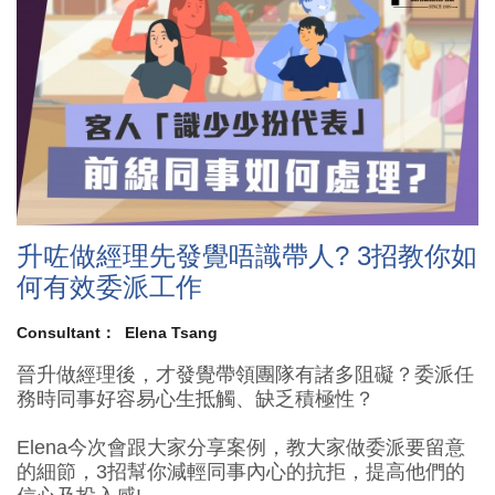
升咗做經理先發覺唔識帶人? 3招教你如
何有效委派工作
Consultant：
Elena Tsang
晉升做經理後，才發覺帶領團隊有諸多阻礙？委派任
務時同事好容易心生抵觸、缺乏積極性？
Elena今次會跟大家分享案例，教大家做委派要留意
的細節，3招幫你減輕同事內心的抗拒，提高他們的