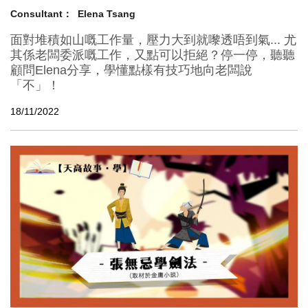
Consultant：
Elena Tsang
面對堆積如山嘅工作量，壓力大到就嚟透唔到氣... 尤
其係老闆委派嘅工作，又點可以拒絕？停一停，聽聽
顧問Elena分享，學懂點樣有技巧地向老闆說
「不」！
18/11/2022