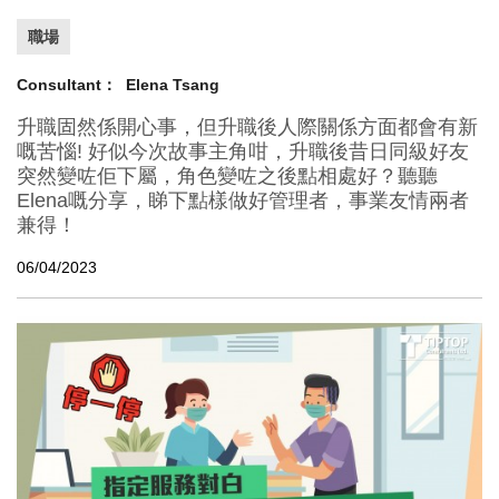
職場
Consultant：
Elena Tsang
升職固然係開心事，但升職後人際關係方面都會有新
嘅苦惱! 好似今次故事主角咁，升職後昔日同級好友
突然變咗佢下屬，角色變咗之後點相處好？聽聽
Elena嘅分享，睇下點樣做好管理者，事業友情兩者
兼得！
06/04/2023