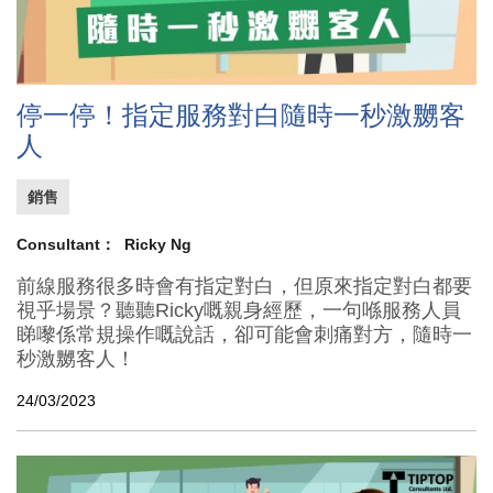
停一停！指定服務對白隨時一秒激嬲客
人
銷售
Consultant：
Ricky Ng
前線服務很多時會有指定對白，但原來指定對白都要
視乎場景？聽聽Ricky嘅親身經歷，一句喺服務人員
睇嚟係常規操作嘅說話，卻可能會刺痛對方，隨時一
秒激嬲客人！
24/03/2023