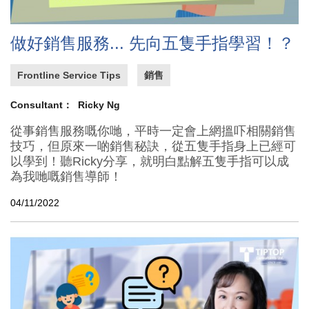
做好銷售服務... 先向五隻手指學習！？
Frontline Service Tips
銷售
Consultant：
Ricky Ng
從事銷售服務嘅你哋，平時一定會上網搵吓相關銷售
技巧，但原來一啲銷售秘訣，從五隻手指身上已經可
以學到！聽Ricky分享，就明白點解五隻手指可以成
為我哋嘅銷售導師！
04/11/2022