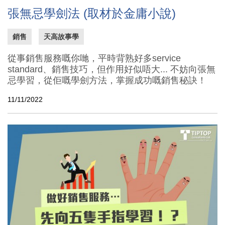
張無忌學劍法 (取材於金庸小說)
銷售
天高故事學
從事銷售服務嘅你哋，平時背熟好多service
standard、銷售技巧，但作用好似唔大... 不妨向張無
忌學習，從佢嘅學劍方法，掌握成功嘅銷售秘訣！
11/11/2022