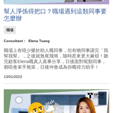
幫人淨係得把口？職場遇到這類同事要
怎麼辦
職場
Consultant：
Elena Tsang
職場上有唔少樂於助人嘅同事，但有啲同事講完「我
幫我幫」，之後就無尾飛堶，隨時惹來更大麻煩！聽
完顧客Elena嘅真人真事分享，日後面對呢類同事，
都唔會束手無策，日後仲會成為你嘅得力助手！
13/01/2023