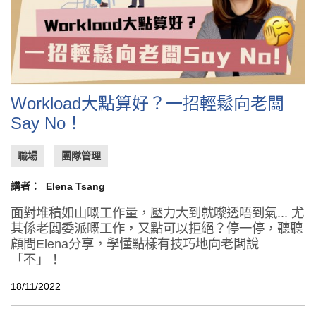
Workload大點算好？一招輕鬆向老闆
Say No！
職場
團隊管理
講者：
Elena Tsang
面對堆積如山嘅工作量，壓力大到就嚟透唔到氣... 尤
其係老闆委派嘅工作，又點可以拒絕？停一停，聽聽
顧問Elena分享，學懂點樣有技巧地向老闆說
「不」！
18/11/2022