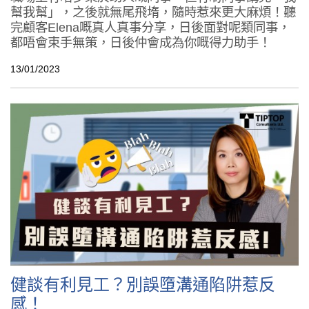
幫我幫」，之後就無尾飛堶，隨時惹來更大麻煩！聽
完顧客Elena嘅真人真事分享，日後面對呢類同事，
都唔會束手無策，日後仲會成為你嘅得力助手！
13/01/2023
健談有利見工？別誤墮溝通陷阱惹反
感！