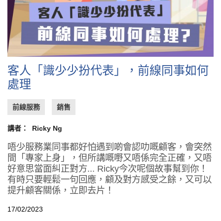
客人「識少少扮代表」，前線同事如何
處理
前線服務
銷售
講者：
Ricky Ng
唔少服務業同事都好怕遇到啲會認叻嘅顧客，會突然
間「專家上身」，但所講嘅嘢又唔係完全正確，又唔
好意思當面糾正對方... Ricky今次呢個故事幫到你！
有時只要輕鬆一句回應，顧及對方感受之餘，又可以
提升顧客關係，立即去片！
17/02/2023