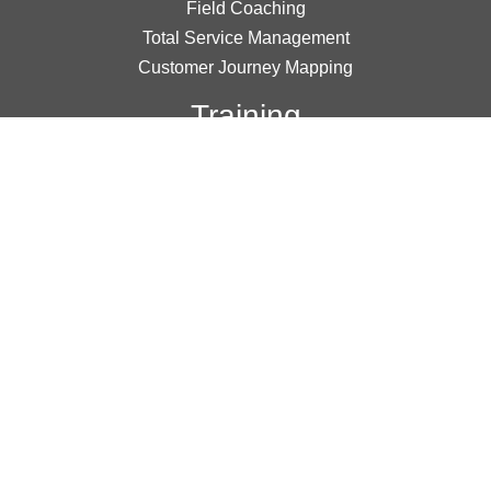
Field Coaching
Total Service Management
Customer Journey Mapping
Training
Corporate Training
Team Building
Public Workshops
Online Learning
Research
Mystery Shopper
Focus Group
Customer Research
MEMBER TERMS AND CONDITIONS
|
TERMS &