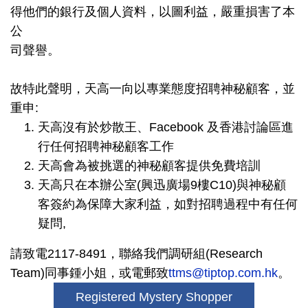
得他們的銀行及個人資料，以圖利益，嚴重損害了本
公
司聲譽。
故特此聲明，天高一向以專業態度招聘神秘顧客，並
重申:
天高沒有於炒散王、Facebook 及香港討論區進
行任何招聘神秘顧客工作
天高會為被挑選的神秘顧客提供免費培訓
天高只在本辦公室(興迅廣場9樓C10)與神秘顧
客簽約為保障大家利益，如對招聘過程中有任何
疑問,
請致電2117-8491，聯絡我們調研組(Research
Team)同事鍾小姐，或電郵致
ttms@tiptop.com.hk
。
Registered Mystery Shopper