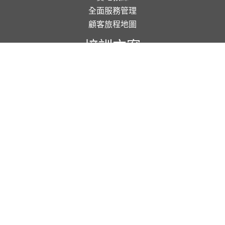
全面服務管理
顧客旅程地圖
培訓方案
企業培訓
團隊建設
公開課程
線上學習
研究及分析
神秘顧客
焦點小組
顧客研究
會員使用條款
|
私隱政策
|
版權及公告